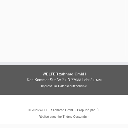
WELTER zahnrad GmbH
Karl-Kammer Straße 7 / D-77933 Lahr /
E-Mail
Impressum
Datenschutzrichtlinie
·
© 2026
WELTER zahnrad GmbH
·
Propulsé par
·
Réalisé avec the
Thème Customizr
·