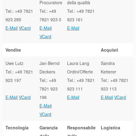
Procuratore
della qualità
Tel.: +49 7821
Tel.: +49
Tel.: +49 7821
923 285
7821 923 0
923 161
E-Mail
VCard
E-Mail
E-Mail
VCard
Vendite
Acquisti
Uwe Lutz
Jan-Bernd
Laura Lang
Sandra
Tel.: +49 7821
Deckers
Ordini/Offerte
Ketterer
923 197
Tel.: +49
Tel.: +49 7821
Tel.: +49 7821
7821 923
923 111
923 113
E-Mail
VCard
196
E-Mail
E-Mail
VCard
E-Mail
VCard
Tecnologia
Garanzia
Responsabile
Logistica
della
della