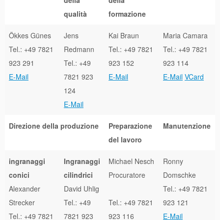
qualità
formazione
Ökkes Günes
Jens
Kai Braun
Maria Camara
Tel.: +49 7821
Redmann
Tel.: +49 7821
Tel.: +49 7821
923 291
Tel.: +49
923 152
923 114
E-Mail
7821 923
E-Mail
E-Mail
VCard
124
E-Mail
Direzione della produzione
Preparazione
Manutenzione
del lavoro
ingranaggi
Ingranaggi
Michael Nesch
Ronny
conici
cilindrici
Procuratore
Domschke
Alexander
David Uhlig
Tel.: +49 7821
Strecker
Tel.: +49
Tel.: +49 7821
923 121
Tel.: +49 7821
7821 923
923 116
E-Mail