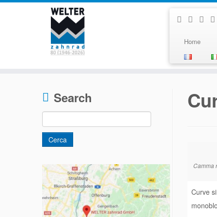
Home
Passa
al
Cur
Search
contenuto
Ricerca
per:
Camma r
Curve si
monobloc