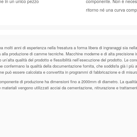
ne in un unico pezzo
componente. Non è necess
ritorno né una curva com
molti anni di esperienza nella fresatura a forma libera di ingranaggi sia nell
 alla produzione di camme tecniche. Macchine moderne e di alta precisione in 
 un’alta qualità del prodotto e flessibilità nell’esecuzione del prodotto. Le co
e confermano la qualità della documentazione fornita, che soddisfa già i più 
e può essere calcolata e convertita in programmi di fabbricazione e di misur
componente di produzione ha dimensioni fino a 2000mm di diametro. La qualità 
 materiali vengono utilizzati acciai da cementazione, nitrurazione e trattamen