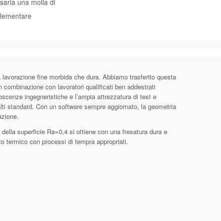
aria una molla di
plementare
a lavorazione fine morbida che dura. Abbiamo trasferito questa
combinazione con lavoratori qualificati ben addestrati
noscenze ingegneristiche e l’ampia attrezzatura di test e
alti standard. Con un software sempre aggiornato, la geometria
azione.
della superficie Ra=0,4 si ottiene con una fresatura dura e
to termico con processi di tempra appropriati.