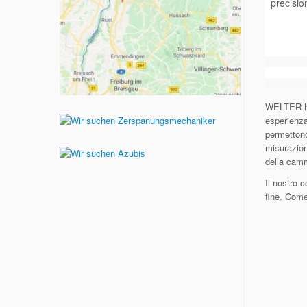
precisio
WELTER ha 
esperienza
permettono
misurazion
della camm
Il nostro 
fine. Come