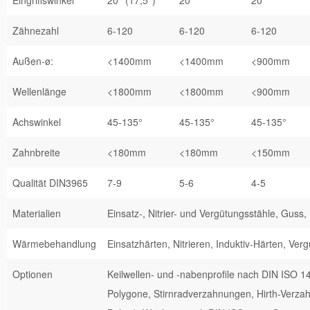
Zähnezahl
6-120
6-120
6-120
Außen-ø:
<1400mm
<1400mm
<900mm
Wellenlänge
<1800mm
<1800mm
<900mm
Achswinkel
45-135°
45-135°
45-135°
Zahnbreite
<180mm
<180mm
<150mm
Qualität DIN3965
7-9
5-6
4-5
Materialien
Einsatz-, Nitrier- und Vergütungsstähle, Guss, 
Wärmebehandlung
Einsatzhärten, Nitrieren, Induktiv-Härten, Ver
Optionen
Keilwellen- und -nabenprofile nach DIN ISO 1
Polygone, Stirnradverzahnungen, Hirth-Verzah