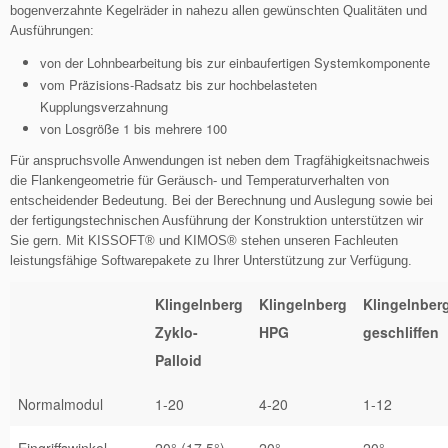
bogenverzahnte Kegelräder in nahezu allen gewünschten Qualitäten und
Ausführungen:
von der Lohnbearbeitung bis zur einbaufertigen Systemkomponente
vom Präzisions-Radsatz bis zur hochbelasteten
Kupplungsverzahnung
von Losgröße 1 bis mehrere 100
Für anspruchsvolle Anwendungen ist neben dem Tragfähigkeitsnachweis
die Flankengeometrie für Geräusch- und Temperaturverhalten von
entscheidender Bedeutung. Bei der Berechnung und Auslegung sowie bei
der fertigungstechnischen Ausführung der Konstruktion unterstützen wir
Sie gern. Mit KISSOFT® und KIMOS® stehen unseren Fachleuten
leistungsfähige Softwarepakete zu Ihrer Unterstützung zur Verfügung.
Klingelnberg
Klingelnberg
Klingelnber
Zyklo-
HPG
geschliffen
Palloid
Normalmodul
1-20
4-20
1-12
Eingriffswinkel
20° (17,5°)
20°
20°